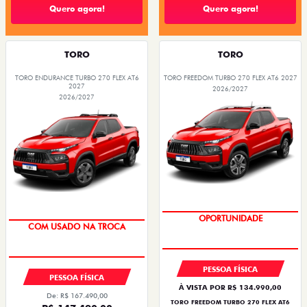
Quero agora!
Quero agora!
TORO
TORO
TORO ENDURANCE TURBO 270 FLEX AT6
TORO FREEDOM TURBO 270 FLEX AT6 2027
2027
2026/2027
2026/2027
OPORTUNIDADE
COM USADO NA TROCA
PESSOA FÍSICA
PESSOA FÍSICA
À VISTA POR R$ 134.990,00
De: R$ 167.490,00
TORO FREEDOM TURBO 270 FLEX AT6