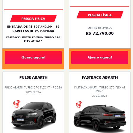
PESSOA FÍSICA
PESSOA FÍSICA
ENTRADA DE R$ 107.443,00 +18
De: R$ 85.490,00
PARCELAS DE R$ 2.820,83
R$ 72.790,00
FASTBACK LIMITED EDITION TURBO 270
FLEX AT 2026
Quero agora!
Quero agora!
PULSE ABARTH
FASTBACK ABARTH
PULSE ABARTH TURBO 270 FLEX AT 4P 2026
FASTBACK ABARTH TURBO 270 FLEX AT
2026
2026/2026
2026/2026