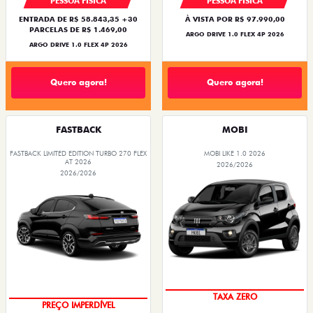
PESSOA FÍSICA
PESSOA FÍSICA
ENTRADA DE R$ 58.843,35 +30
À VISTA POR R$ 97.990,00
PARCELAS DE R$ 1.469,00
ARGO DRIVE 1.0 FLEX 4P 2026
ARGO DRIVE 1.0 FLEX 4P 2026
Quero agora!
Quero agora!
FASTBACK
MOBI
FASTBACK LIMITED EDITION TURBO 270 FLEX
MOBI LIKE 1.0 2026
AT 2026
2026/2026
2026/2026
TAXA ZERO
PREÇO IMPERDÍVEL