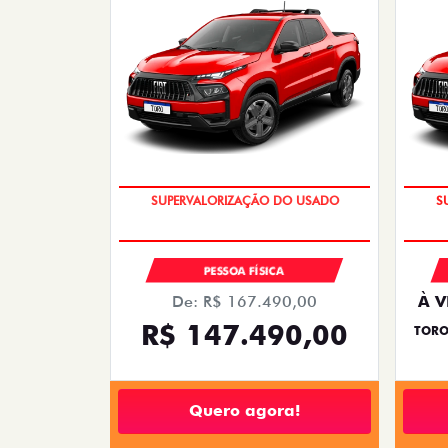
COM USADO NA TROCA
PESSOA FÍSICA
De: R$ 167.490,00
À V
R$ 147.490,00
TORO
Quero agora!