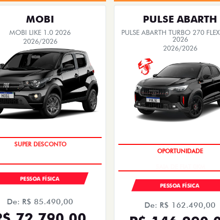
MOBI
PULSE ABARTH
MOBI LIKE 1.0 2026
PULSE ABARTH TURBO 270 FLEX
2026
2026/2026
2026/2026
TAXA ZERO
SAIA DE FIAT 0KM
PESSOA FÍSICA
PESSOA FÍSICA
De: R$ 85.490,00
De: R$ 162.490,00
R$ 72.790,00